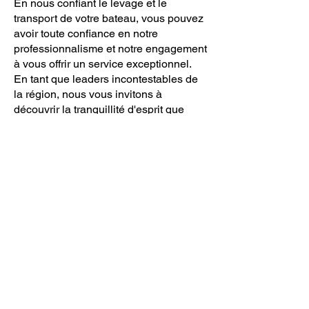
En nous confiant le levage et le
transport de votre bateau, vous pouvez
avoir toute confiance en notre
professionnalisme et notre engagement
à vous offrir un service exceptionnel.
En tant que leaders incontestables de
la région, nous vous invitons à
découvrir la tranquillité d'esprit que
procure le placement de votre précieux
investissement entre nos mains
compétentes. Découvrez l’excellence
inégalée de nos services de levage de
bateaux, où convergent sécurité et
efficacité, garantissant une expérience
vraiment remarquable à chaque
propriétaire de bateau.
Engagement qualité
En nous confiant le levage et le
transport de votre bateau, vous pouvez