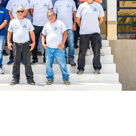
Direktlinks
Nütz
ranjestad, Aruba
Willkommensbuc
Überp