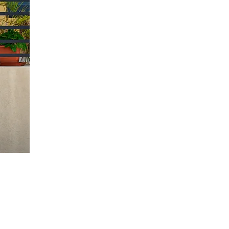
liche Links
rüfen