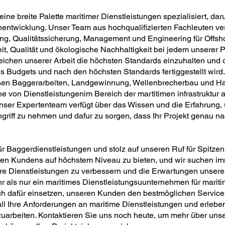
eine breite Palette maritimer Dienstleistungen spezialisiert, da
enentwicklung. Unser Team aus hochqualifizierten Fachleuten ve
ung, Qualitätssicherung, Management und Engineering für Offsh
it, Qualität und ökologische Nachhaltigkeit bei jedem unserer 
ereichen unserer Arbeit die höchsten Standards einzuhalten und 
s Budgets und nach den höchsten Standards fertiggestellt wird.
sen Baggerarbeiten, Landgewinnung, Wellenbrecherbau und Ha
he von Dienstleistungenim Bereich der martitimen infrastruktur
er Expertenteam verfügt über das Wissen und die Erfahrung, 
ngriff zu nehmen und dafur zu sorgen, dass Ihr Projekt genau n
für Baggerdienstleistungen und stolz auf unseren Ruf für Spitze
eren Kundens auf höchstem Niveau zu bieten, und wir suchen 
re Dienstleistungen zu verbessern und die Erwartungen unsere
r als nur ein maritimes Dienstleistungsuunternehmen für mariti
ch dafür einsetzen, unseren Kunden den bestmöglichen Service
ll Ihre Anforderungen an maritime Dienstleistungen und erleben
rbeiten. Kontaktieren Sie uns noch heute, um mehr über unse