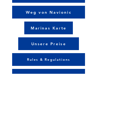
Weg von Navionic
Marinas Karte
Unsere Preise
Rules & Regulations
Ansatzvideos
Überprüfen Sie die Gezeiten
Betreten Sie die Slipanlage