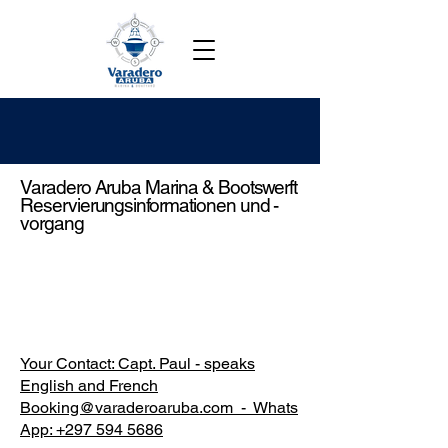
Varadero Aruba Marina & Bootswerft
Reservierungsinformationen und -
vorgang
Maximale Tiefe Ihres
Bootes: 2,35 m (7,7')
Your Contact: Capt. Paul - speaks
English and French
Booking@varaderoaruba.com
- Whats
App:
+297 594 5686